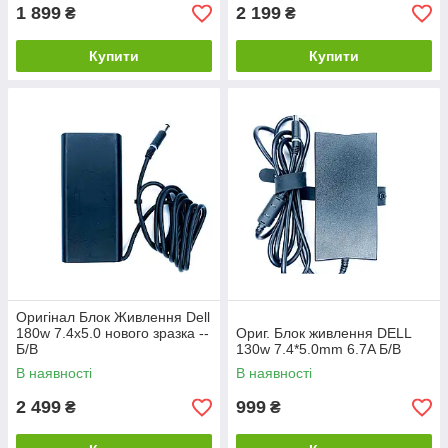
1 899
2 199
₴
₴
Купити
Купити
Оригінал Блок Живлення Dell
180w 7.4x5.0 нового зразка --
Ориг. Блок живлення DELL
Б/В
130w 7.4*5.0mm 6.7A Б/В
В наявності
В наявності
2 499
999
₴
₴