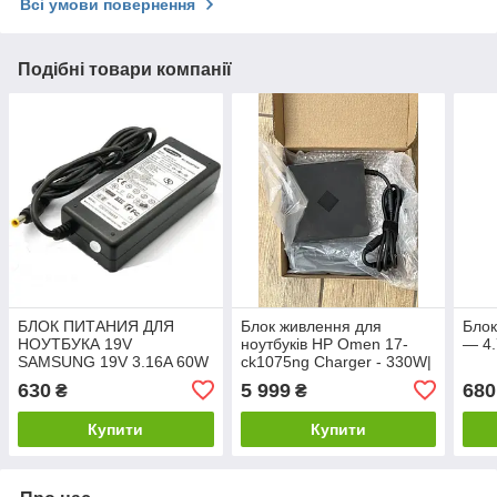
Всі умови повернення
Подібні товари компанії
БЛОК ПИТАНИЯ ДЛЯ
Блок живлення для
Блок
НОУТБУКА 19V
ноутбуків HP Omen 17-
— 4
SAMSUNG 19V 3.16A 60W
ck1075ng Charger - 330W|
(3.0*1.1) ORIGINAL
19.5V | 16.92A | 4.5*3.0мм
630
5 999
680
₴
₴
Купити
Купити