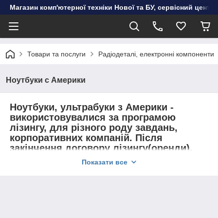
Магазин комп'ютерної техніки Нової та БУ, сервісний цент
Товари та послуги
Радіодеталі, електронні компоненти
Ноутбуки c Америки
Ноутбуки, ультрабуки з Америки -
використовувалися за програмою
лізингу, для різного роду завдань,
корпоративних компаній. Після
закінчення договору лізингу(оренди),
ноутбуки повертаються на наш склад,
Показати все
перевіряються в наших Сервісних
центрах станом, і якщо ноутбук не був в
ремонті, і придатний для подальшого
використання, ми відправляємо техніку
в Україну(Одесу), на продаж.