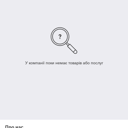
Клавіатури з європейської розкладкою
проходять стадію заміни на ру + англ,
якщо є в наявності, або ж при продажу у
Вас є можливість вибрати або
безкоштовний набір наклейок з
російською розкладкою або ж ми
зробимо лазерне гравіювання. ( 250
грн).
У компанії поки немає товарів або послуг
Про нас