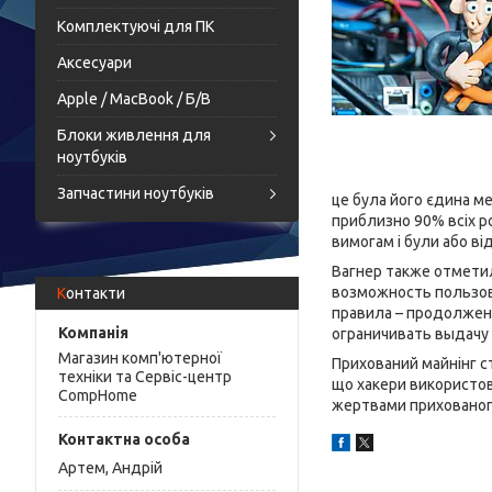
Комплектуючі для ПК
Аксесуари
Apple / MacBook / Б/В
Блоки живлення для
ноутбуків
Запчастини ноутбуків
це була його єдина ме
приблизно 90% всіх р
вимогам і були або ві
Вагнер также отмети
возможность пользов
Контакти
правила – продолжен
ограничивать выдачу 
Магазин комп'ютерної
Прихований майнінг с
техніки та Сервіс-центр
що хакери використов
CompHome
жертвами прихованого
Артем, Андрій