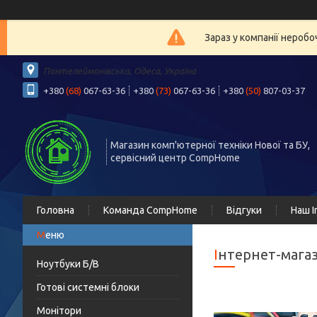
Зараз у компанії нероб
Пантелеймонівська, Одеса, Україна
+380
(68)
067-63-36
+380
(73)
067-63-36
+380
(50)
807-03-37
Магазин комп'ютерної техніки Нової та БУ,
сервісний центр CompHome
Головна
Команда CompHome
Відгуки
Наш I
Інтернет-мага
Ноутбуки Б/В
Готові системні блоки
Монітори