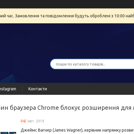
очий час. Замовлення та повідомлення будуть оброблені з 10:00 най
nstagram
Контакти
зин браузера Chrome блокує розширення для 
04/
квіт. 2018
Джеймс Вагнер (James Wagner), керівник напрямку розви