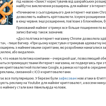
під назвою «Захист користувачів від шахрайських розшир
майбутнє виключення розширень для майнінг з Інтернет-
«Починаючи з сьогоднішнього дня інтернет-магазин Chr
дозволяють майнить кріптовалюти. Існуючі розширення
в кінці червня. Інші розширення, пов'язані з блокчейном, б
Прихований майнінг отримує все більше поширення по всьо
записі Вагнер також зазначив:
«Досі політика інтернет-магазину Chrome дозволяла зд
та», - пише Вагнер. «При цьому користувач отримував адекватну ін
озширень з майнинговыми скриптами, які розробники намагалися за
дхилені, або видалені».
л, что новая политика компании – очередной шаг, позволяющий об
аться преимуществами Интернет-магазина, не подвергаясь при э
ие криптовалютной политики Google, в рамках которой в середин
рекламы, связанной с ICO и криптовалютами.
тає все популярнішою. У березні були
зафіксовані
нові атаки в Єгипті
ують рекламу на Youtube для майнінг криптовалют, а восени мин
 майнінгу стали вже півмільярда чоловік.