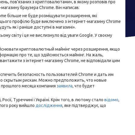
ень, пов'язаних з криптовалютами», в якому розповів про
магазину браузера Chrome. Він написав:
ome більше не буде розміщувати розширення, які
 цього профілю буде виключено з інтернет-магазину Chrome
удуть як і раніше доступні в магазині».
му світу і це не вислизнуло від уваги Google. У своєму
ійснювати криптовалютный майнінг через розширення, якщо
формацію про те, що здійснюється майнінг. На жаль,
вантажити з інтернет-магазину Chrome, не відповідали цим
еспечить безопасность пользователей Chrome и дать им
то скрытым рискам. Можно предположить, что новые
е прошлого месяца компания
заявила
, что будет
, Росії, Туреччині і Україні. Крім того, в лютому стало
відомо
,
улого року вийшло
дослідження
, яке підтверджує, що