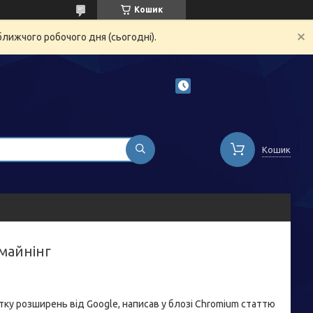
Кошик
ближчого робочого дня (сьогодні).
Кошик
майнінг
тку розширень від Google, написав у блозі Chromium статтю