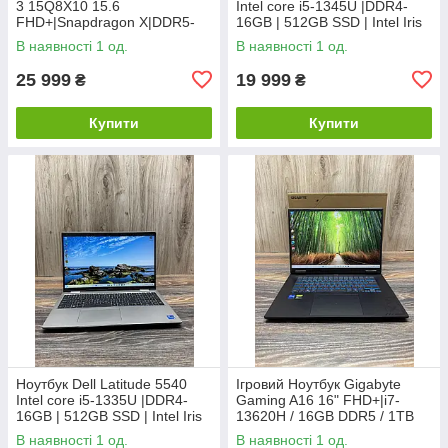
3 15Q8X10 15.6
Intel core i5-1345U |DDR4-
FHD+|Snapdragon X|DDR5-
16GB | 512GB SSD | Intel Iris
16GB 8448MT/s|SSD-
Xe
В наявності 1 од.
В наявності 1 од.
1TB|Adreno X1-45
25 999
19 999
₴
₴
Купити
Купити
Ноутбук Dell Latitude 5540
Ігровий Ноутбук Gigabyte
Intel core i5-1335U |DDR4-
Gaming A16 16" FHD+|i7-
16GB | 512GB SSD | Intel Iris
13620H / 16GB DDR5 / 1TB
Xe
SSD / RTX 5050 8GB
В наявності 1 од.
В наявності 1 од.