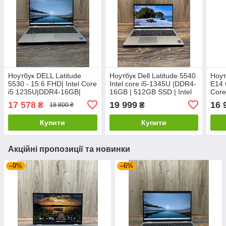
Ноутбук DELL Latitude
Ноутбук Dell Latitude 5540
Ноут
5530 - 15.6 FHD| Intel Core
Intel core i5-1345U |DDR4-
E14 
i5 1235U|DDR4-16GB|
16GB | 512GB SSD | Intel
Core
SSD-512GB| Intel Iris Xe
Iris Xe
|SSD
17 578
19 999
16 
₴
₴
18 800 ₴
Купити
Купити
Акційні пропозиції та новинки
–9%
–6%