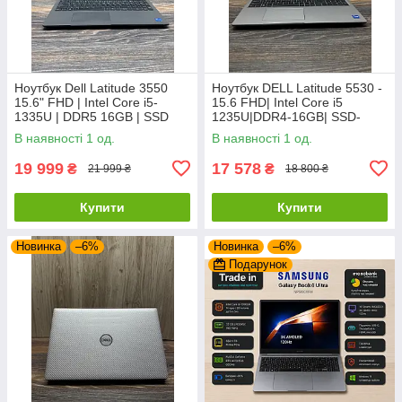
Ноутбук Dell Latitude 3550
Ноутбук DELL Latitude 5530 -
15.6" FHD | Intel Core i5-
15.6 FHD| Intel Core i5
1335U | DDR5 16GB | SSD
1235U|DDR4-16GB| SSD-
512GB | АКБ 92%
512GB| Intel Iris Xe
В наявності 1 од.
В наявності 1 од.
19 999
17 578
₴
₴
21 999 ₴
18 800 ₴
Купити
Купити
Новинка
–6%
Новинка
–6%
Подарунок