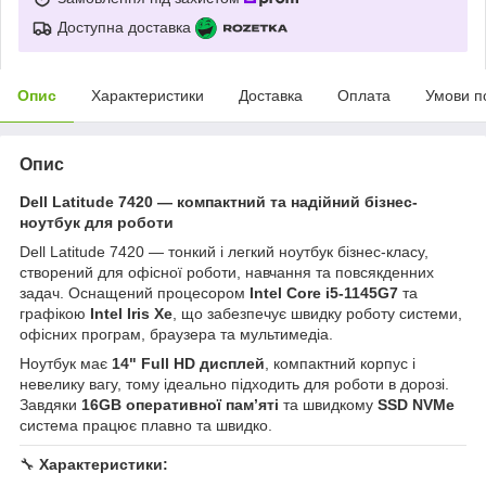
Доступна доставка
Опис
Характеристики
Доставка
Оплата
Умови п
Опис
Dell Latitude 7420 — компактний та надійний бізнес-
ноутбук для роботи
Dell Latitude 7420 — тонкий і легкий ноутбук бізнес-класу,
створений для офісної роботи, навчання та повсякденних
задач. Оснащений процесором
Intel Core i5-1145G7
та
графікою
Intel Iris Xe
, що забезпечує швидку роботу системи,
офісних програм, браузера та мультимедіа.
Ноутбук має
14" Full HD дисплей
, компактний корпус і
невелику вагу, тому ідеально підходить для роботи в дорозі.
Завдяки
16GB оперативної памʼяті
та швидкому
SSD NVMe
система працює плавно та швидко.
🔧
Характеристики: