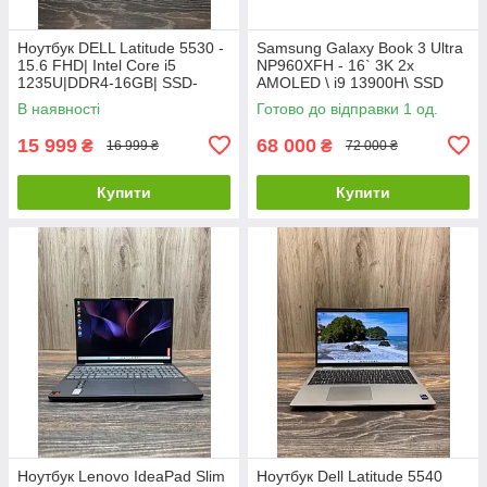
Ноутбук DELL Latitude 5530 -
Samsung Galaxy Book 3 Ultra
15.6 FHD| Intel Core i5
NP960XFH - 16` 3K 2x
1235U|DDR4-16GB| SSD-
AMOLED \ i9 13900H\ SSD
256GB| Intel Iris Xe
1TB\ RAM 32GB\ RTX 4070
В наявності
Готово до відправки 1 од.
8GB\ Як новий
15 999
68 000
₴
₴
16 999 ₴
72 000 ₴
Купити
Купити
Ноутбук Lenovo IdeaPad Slim
Ноутбук Dell Latitude 5540