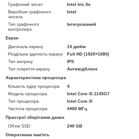
Графічний чіпсет
Intel Iris Xe
Виробник графічного
Intel
чіпсета
Тип графічного
Інтегрований
контролера
Екран
Діагональ екрану
14 дюйм
Роздільна здатність екрану
Full HD (1920×1080)
Тип матриці
IPS
Тип покриття екрану
Антивідблиск
Характеристики процесора
Кількість ядер процесора
4
Модель процесора
Intel Core i5-1145G7
Тип процесора
Intel Core i5
Частота процесора
4400 МГц
Пристрої зберігання даних
Об'єм SSD
240 GB
Оперативна пам'ять