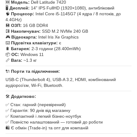
🆕
Модель:
Dell Latitude 7420
🖥
Дисплей:
14" IPS FullHD (1920×1080), антибліковий
🧠
Процесор:
Intel Core i5-1145G7 (4 ядра / 8 потоків, до
4.4GHz)
💾
ОЗП:
16 GB DDR4
💽
Накопичувач:
SSD M.2 NVMe 240 GB
🎮
Відеокарта:
Intel Iris Xe Graphics
⌨️
Підсвітка клавіатури:
є
🔋
Батарея:
2-3 години (28.400mWh)
📦
ОС:
Windows 11
📏
Вага:
~1.3 кг
🔌
Порти та підключення:
USB-C (Thunderbolt 4), USB-A 3.2, HDMI, комбінований
аудіорозʼєм, Wi-Fi, Bluetooth.
🛠
Додатково:
✅ Стан: гарний (перевірений)
✅ Гарантія: 90 днів від магазину
✅ Компактний і легкий бізнес-ноутбук
✅ Повністю налаштований — готовий до роботи
🛍 Є обмін (Trade-in) та опт для компаній