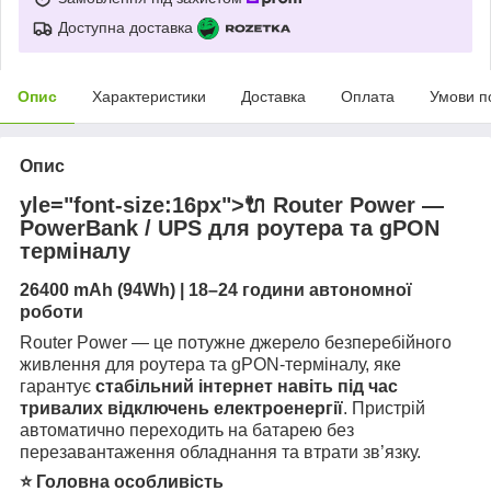
Доступна доставка
Опис
Характеристики
Доставка
Оплата
Умови п
Опис
yle="font-size:16px">🔌 Router Power —
PowerBank / UPS для роутера та gPON
терміналу
26400 mAh (94Wh) | 18–24 години автономної
роботи
Router Power — це потужне джерело безперебійного
живлення для роутера та gPON-терміналу, яке
гарантує
стабільний інтернет навіть під час
тривалих відключень електроенергії
. Пристрій
автоматично переходить на батарею без
перезавантаження обладнання та втрати зв’язку.
⭐ Головна особливість