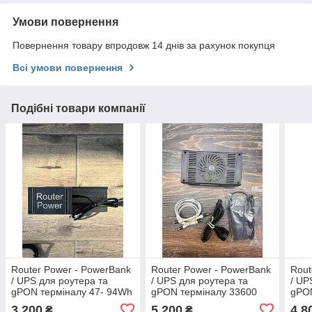
Умови повернення
Повернення товару впродовж 14 днів за рахунок покупця
Всі умови повернення
Подібні товари компанії
Router Power - PowerBank
Router Power - PowerBank
Rout
/ UPS для роутера та
/ UPS для роутера та
/ UP
gPON терміналу 47- 94Wh
gPON терміналу 33600
gPON
Mah (124W) 20+ годин
Mah 
3 200
5 200
4 8
₴
₴