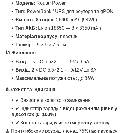
Модель:
Router Power
Тип:
PowerBank / UPS для роутера та gPON
Ємність батареї:
26400 mAh (94Wh)
Тип АКБ:
Li-Ion 18650 — 8 × 3350 mAh
Матеріал корпусу:
пластик
Розмір:
15 × 9 × 7,5 см
🔌 Живлення
Вхід:
1 × DC 5,5×2,1 — 19V / 3.5A
Вихід:
2 × DC 5,5×2,1 — 9/12V до 3A
Максимальна потужність:
до 36W
🔒 Захист та індикація
✔ Захист від короткого замикання
✔ Індикатор заряду з
відображенням рівня у
відсотках (0–100%)
✔ Контроль заряду через
червону кнопку
⚠️ При глибокому розряді (понад 75%) активується