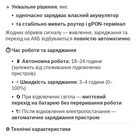
🔹
Унікальне рішення
, яке:
одночасно заряджає власний акумулятор
та стабільно живить роутер і gPON-термінал
Жодних обривів сигналу — живлення, заряджання та
перехід на АКБ відбуваються
повністю автоматично
.
⏱ Час роботи та заряджання
🔋
Автономна робота:
18–24 години
(залежить від споживання підключених
пристроїв)
⚡
Швидкість заряджання:
3–4 години (0–
100%)
🔄 При відключенні світла —
миттєвий
перехід на батарею без переривання роботи
🔌 Після відновлення електропостачання —
автоматичне заряджання пристрою
⚙️ Технічні характеристики