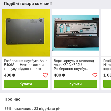
Подібні товари компанії
Розбирання ноутбука Asus
Верх корпусу з тачпапод
Розб
E406S — Нижня частина
Asus X52J/K52JU
Nitr
корпусу, піддон корито
Розбирання ноутбука
корп
X52J/K52JU
400
400
1 0
₴
₴
Купити
Купити
Про нас
85% позитивних з 23 відгуків за рік