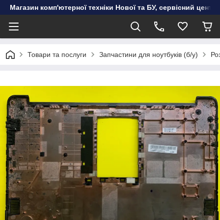
Магазин комп'ютерної техніки Нової та БУ, сервісний цент
Товари та послуги
Запчастини для ноутбуків (б/у)
Ро