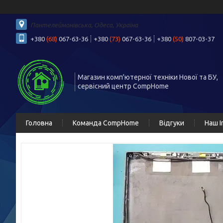
Пантелеймонівська, Одеса, Україна
+380
(68)
067-63-36
+380
(73)
067-63-36
+380
(50)
807-03-37
Магазин комп'ютерної техніки Нової та БУ,
сервісний центр CompHome
Головна
Команда CompHome
Відгуки
Наш I