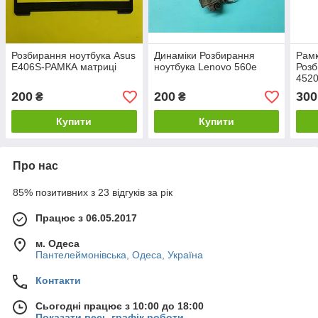
Розбирання ноутбука Asus
Динаміки Розбирання
Рамк
E406S-РАМКА матриці
ноутбука Lenovo 560e
Розб
452
200
200
300
₴
₴
Купити
Купити
Про нас
85% позитивних з 23 відгуків за рік
Працює з 06.05.2017
м. Одеса
Пантелеймонівська, Одеса, Україна
Контакти
Сьогодні працює з 10:00 до 18:00
Показати весь графік роботи