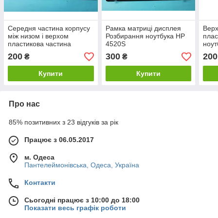
Середня частина корпусу
Рамка матриці дисплея
Верх
між низом і верхом
Розбирання ноутбука HP
плас
пластикова частина
4520S
ноут
Розбирання ноутбука HP
200
300
200
₴
₴
4520S
Купити
Купити
Про нас
85% позитивних з 23 відгуків за рік
Працює з 06.05.2017
м. Одеса
Пантелеймонівська, Одеса, Україна
Контакти
Сьогодні працює з 10:00 до 18:00
Показати весь графік роботи