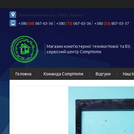
Пантелеймонівська, Одеса, Україна
+380
(68)
067-63-36
+380
(73)
067-63-36
+380
(50)
807-03-37
Магазин комп'ютерної техніки Нової та БУ,
сервісний центр CompHome
Головна
Команда CompHome
Відгуки
Наш I