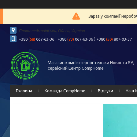
Зараз у компанії нероб
Пантелеймонівська, Одеса, Україна
+380
(68)
067-63-36
+380
(73)
067-63-36
+380
(50)
807-03-37
Магазин комп'ютерної техніки Нової та БУ,
сервісний центр CompHome
Головна
Команда CompHome
Відгуки
Наш I