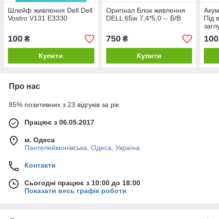
Шлейф живлення Dell Dell
Оригінал Блок живлення
Акум
Vostro V131 E3330
DELL 65w 7,4*5,0 -- Б/В
Під 
загл
E33
100
750
100
₴
₴
Купити
Купити
Про нас
85% позитивних з 23 відгуків за рік
Працює з 06.05.2017
м. Одеса
Пантелеймонівська, Одеса, Україна
Контакти
Сьогодні працює з 10:00 до 18:00
Показати весь графік роботи