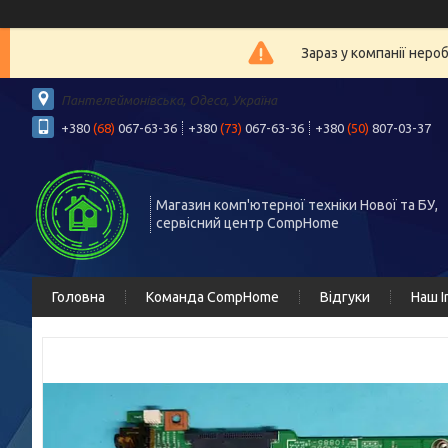
Зараз у компанії неро
Пантелеймонівська, Одеса, Україна
+380
(68)
067-63-36
+380
(73)
067-63-36
+380
(50)
807-03-37
Магазин комп'ютерної техніки Нової та БУ,
сервісний центр CompHome
Головна
Команда CompHome
Відгуки
Наш I