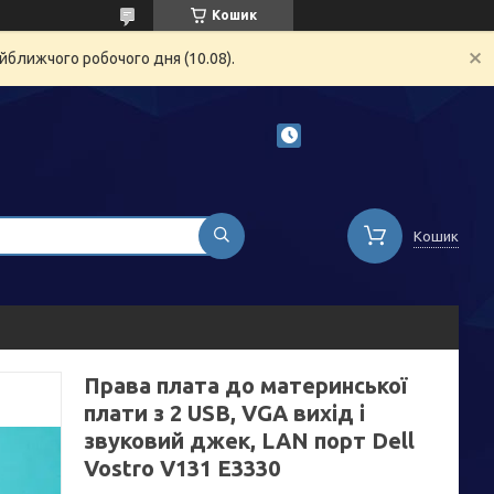
Кошик
йближчого робочого дня (10.08).
Кошик
Права плата до материнської
плати з 2 USB, VGA вихід і
звуковий джек, LAN порт Dell
Vostro V131 E3330