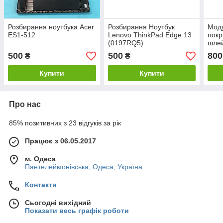
Розбирання ноутбука Acer
Розбирання Ноутбук
Моду
ES1-512
Lenovo ThinkPad Edge 13
покр
(0197RQ5)
шлей
мат
500
500
800
₴
₴
NP7
NY/N
Купити
Купити
Про нас
85% позитивних з 23 відгуків за рік
Працює з 06.05.2017
м. Одеса
Пантелеймонівська, Одеса, Україна
Контакти
Сьогодні вихідний
Показати весь графік роботи