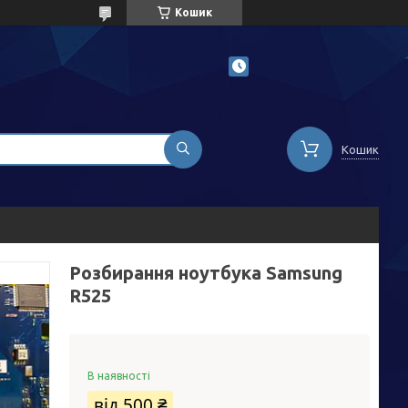
Кошик
Кошик
Розбирання ноутбука Samsung
R525
В наявності
від
500 ₴