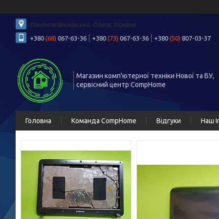
Пантелеймонівська, Одеса, Україна
+380
(68)
067-63-36
+380
(73)
067-63-36
+380
(50)
807-03-37
Магазин комп'ютерної техніки Нової та БУ,
сервісний центр CompHome
Головна
Команда CompHome
Відгуки
Наш I