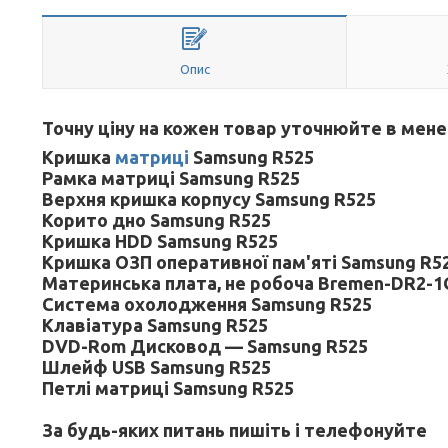
Опис
Точну ціну на кожен товар уточнюйте в мен
Кришка
матриці
Samsung R525
Рамка матриці Samsung R525
Верхня кришка корпусу Samsung R525
Корито дно Samsung R525
Кришка HDD Samsung R525
Кришка ОЗП оперативної пам'яті Samsung R5
Материнська плата, не робоча Bremen-DR2-1G
Система охолодження Samsung R525
Клавіатура Samsung R525
DVD-Rom Дисковод — Samsung R525
Шлейф USB Samsung R525
Петлі матриці Samsung R525
За будь-яких питань пишіть і телефонуйте